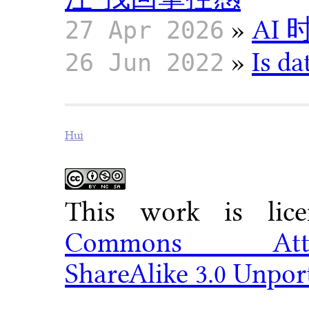
»
AI
27 Apr 2026
»
Is da
26 Jun 2022
Hui
This work is li
Commons Attribu
ShareAlike 3.0 Unpor